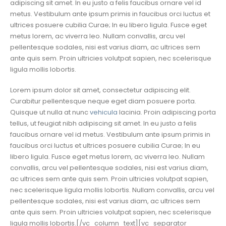
adipiscing sit amet. In eu justo a felis faucibus ornare vel id
metus. Vestibulum ante ipsum primis in faucibus orci luctus et
ultrices posuere cubilia Curae; In eu libero ligula. Fusce eget
metus lorem, ac viverra leo. Nullam convallis, arcu vel
pellentesque sodales, nisi est varius diam, ac ultrices sem
ante quis sem. Proin ultricies volutpat sapien, nec scelerisque
ligula mollis lobortis.
Lorem ipsum dolor sit amet, consectetur adipiscing elit.
Curabitur pellentesque neque eget diam posuere porta.
Quisque ut nulla at nunc
vehicula
lacinia. Proin adipiscing porta
tellus, ut feugiat nibh adipiscing sit amet. In eu justo a felis
faucibus ornare vel id metus. Vestibulum ante ipsum primis in
faucibus orci luctus et ultrices posuere cubilia Curae; In eu
libero ligula. Fusce eget metus lorem, ac viverra leo. Nullam
convallis, arcu vel pellentesque sodales, nisi est varius diam,
ac ultrices sem ante quis sem. Proin ultricies volutpat sapien,
nec scelerisque ligula mollis lobortis. Nullam convallis, arcu vel
pellentesque sodales, nisi est varius diam, ac ultrices sem
ante quis sem. Proin ultricies volutpat sapien, nec scelerisque
ligula mollis lobortis.[/vc_column_text][vc_separator