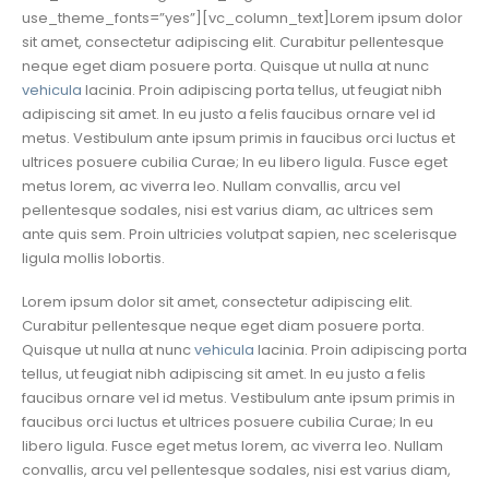
use_theme_fonts=”yes”][vc_column_text]Lorem ipsum dolor
sit amet, consectetur adipiscing elit. Curabitur pellentesque
neque eget diam posuere porta. Quisque ut nulla at nunc
vehicula
lacinia. Proin adipiscing porta tellus, ut feugiat nibh
adipiscing sit amet. In eu justo a felis faucibus ornare vel id
metus. Vestibulum ante ipsum primis in faucibus orci luctus et
ultrices posuere cubilia Curae; In eu libero ligula. Fusce eget
metus lorem, ac viverra leo. Nullam convallis, arcu vel
pellentesque sodales, nisi est varius diam, ac ultrices sem
ante quis sem. Proin ultricies volutpat sapien, nec scelerisque
ligula mollis lobortis.
Lorem ipsum dolor sit amet, consectetur adipiscing elit.
Curabitur pellentesque neque eget diam posuere porta.
Quisque ut nulla at nunc
vehicula
lacinia. Proin adipiscing porta
tellus, ut feugiat nibh adipiscing sit amet. In eu justo a felis
faucibus ornare vel id metus. Vestibulum ante ipsum primis in
faucibus orci luctus et ultrices posuere cubilia Curae; In eu
libero ligula. Fusce eget metus lorem, ac viverra leo. Nullam
convallis, arcu vel pellentesque sodales, nisi est varius diam,