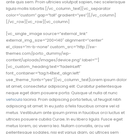
ante quis sem. Proin ultricies volutpat sapien, nec scelerisque
ligula mollis lobortis.[/vc_column_text][vc_separator
color=”custom” gap=”tall” gradient=”yes”][/vc_column]
[/vc_row][vc_row][vc_column]
[vc_single_image source=”external_link”
external_img_size=”200×140″ alignment=”center”
el_class=”m-b-none” custom_src=”http://sw-
themes.com/porto_dummy/wp-
content/uploads/images/device.png” label=””]
[vc_custom_heading text=”fadeInLeft”
font_container=”tag:h4|text_align:left”
use_theme_fonts=”yes”][vc_column_text]Lorem ipsum dolor
sit amet, consectetur adipiscing elit. Curabitur pellentesque
neque eget diam posuere porta. Quisque ut nulla at nunc
vehicula
lacinia. Proin adipiscing porta tellus, ut feugiat nibh
adipiscing sit amet. In eu justo a felis faucibus ornare vel id
metus. Vestibulum ante ipsum primis in faucibus orci luctus et
ultrices posuere cubilia Curae; In eu libero ligula. Fusce eget
metus lorem, ac viverra leo. Nullam convallis, arcu vel
pellentesque sodales, nisi est varius diam, ac ultrices sem