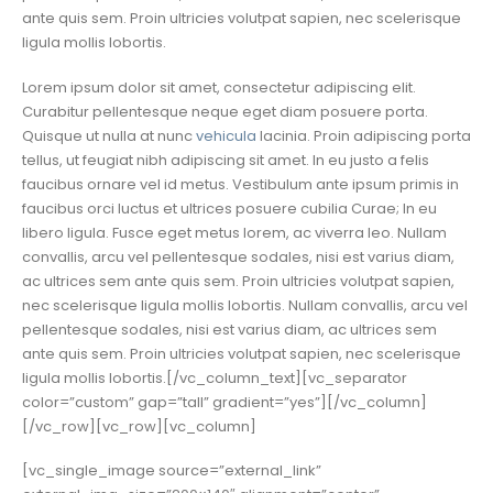
ante quis sem. Proin ultricies volutpat sapien, nec scelerisque
ligula mollis lobortis.
Lorem ipsum dolor sit amet, consectetur adipiscing elit.
Curabitur pellentesque neque eget diam posuere porta.
Quisque ut nulla at nunc
vehicula
lacinia. Proin adipiscing porta
tellus, ut feugiat nibh adipiscing sit amet. In eu justo a felis
faucibus ornare vel id metus. Vestibulum ante ipsum primis in
faucibus orci luctus et ultrices posuere cubilia Curae; In eu
libero ligula. Fusce eget metus lorem, ac viverra leo. Nullam
convallis, arcu vel pellentesque sodales, nisi est varius diam,
ac ultrices sem ante quis sem. Proin ultricies volutpat sapien,
nec scelerisque ligula mollis lobortis. Nullam convallis, arcu vel
pellentesque sodales, nisi est varius diam, ac ultrices sem
ante quis sem. Proin ultricies volutpat sapien, nec scelerisque
ligula mollis lobortis.[/vc_column_text][vc_separator
color=”custom” gap=”tall” gradient=”yes”][/vc_column]
[/vc_row][vc_row][vc_column]
[vc_single_image source=”external_link”