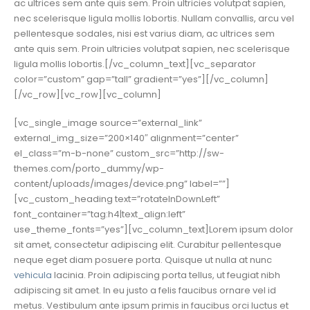
ac ultrices sem ante quis sem. Proin ultricies volutpat sapien,
nec scelerisque ligula mollis lobortis. Nullam convallis, arcu vel
pellentesque sodales, nisi est varius diam, ac ultrices sem
ante quis sem. Proin ultricies volutpat sapien, nec scelerisque
ligula mollis lobortis.[/vc_column_text][vc_separator
color=”custom” gap=”tall” gradient=”yes”][/vc_column]
[/vc_row][vc_row][vc_column]
[vc_single_image source=”external_link”
external_img_size=”200×140″ alignment=”center”
el_class=”m-b-none” custom_src=”http://sw-
themes.com/porto_dummy/wp-
content/uploads/images/device.png” label=””]
[vc_custom_heading text=”rotateInDownLeft”
font_container=”tag:h4|text_align:left”
use_theme_fonts=”yes”][vc_column_text]Lorem ipsum dolor
sit amet, consectetur adipiscing elit. Curabitur pellentesque
neque eget diam posuere porta. Quisque ut nulla at nunc
vehicula
lacinia. Proin adipiscing porta tellus, ut feugiat nibh
adipiscing sit amet. In eu justo a felis faucibus ornare vel id
metus. Vestibulum ante ipsum primis in faucibus orci luctus et