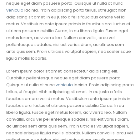
neque eget diam posuere porta. Quisque ut nulla at nunc
vehicula
lacinia. Proin adipiscing porta tellus, ut feugiat nibh
adipiscing sit amet. In eu justo a felis faucibus ornare vel id
metus. Vestibulum ante ipsum primis in faucibus orci luctus et
ultrices posuere cubilia Curae; In eu libero ligula. Fusce eget
metus lorem, ac viverra leo. Nullam convallis, arcu vel
pellentesque sodales, nisi est varius diam, ac ultrices sem
ante quis sem. Proin ultricies volutpat sapien, nec scelerisque
ligula mollis lobortis.
Lorem ipsum dolor sit amet, consectetur adipiscing elit.
Curabitur pellentesque neque eget diam posuere porta.
Quisque ut nulla at nunc
vehicula
lacinia. Proin adipiscing porta
tellus, ut feugiat nibh adipiscing sit amet. In eu justo a felis
faucibus ornare vel id metus. Vestibulum ante ipsum primis in
faucibus orci luctus et ultrices posuere cubilia Curae; In eu
libero ligula. Fusce eget metus lorem, ac viverra leo. Nullam
convallis, arcu vel pellentesque sodales, nisi est varius diam,
ac ultrices sem ante quis sem. Proin ultricies volutpat sapien,
nec scelerisque ligula mollis lobortis. Nullam convallis, arcu vel
pellentesque sodales, nisi est varius diam, ac ultrices sem