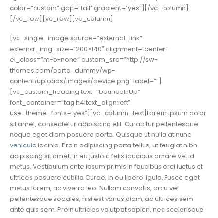
color=”custom” gap=”tall” gradient=”yes”][/vc_column]
[/vc_row][vc_row][vc_column]
[vc_single_image source=”external_link”
external_img_size=”200×140″ alignment=”center”
el_class=”m-b-none” custom_src=”http://sw-
themes.com/porto_dummy/wp-
content/uploads/images/device.png” label=””]
[vc_custom_heading text=”bounceInUp”
font_container=”tag:h4|text_align:left”
use_theme_fonts=”yes”][vc_column_text]Lorem ipsum dolor
sit amet, consectetur adipiscing elit. Curabitur pellentesque
neque eget diam posuere porta. Quisque ut nulla at nunc
vehicula
lacinia. Proin adipiscing porta tellus, ut feugiat nibh
adipiscing sit amet. In eu justo a felis faucibus ornare vel id
metus. Vestibulum ante ipsum primis in faucibus orci luctus et
ultrices posuere cubilia Curae; In eu libero ligula. Fusce eget
metus lorem, ac viverra leo. Nullam convallis, arcu vel
pellentesque sodales, nisi est varius diam, ac ultrices sem
ante quis sem. Proin ultricies volutpat sapien, nec scelerisque