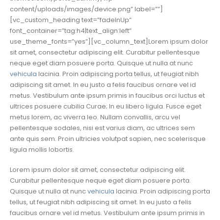
content/uploads/images/device.png” label=””]
[vc_custom_heading text=”fadeInUp”
font_container=”tag:h4|text_align:left”
use_theme_fonts=”yes”][vc_column_text]Lorem ipsum dolor
sit amet, consectetur adipiscing elit. Curabitur pellentesque
neque eget diam posuere porta. Quisque ut nulla at nunc
vehicula
lacinia. Proin adipiscing porta tellus, ut feugiat nibh
adipiscing sit amet. In eu justo a felis faucibus ornare vel id
metus. Vestibulum ante ipsum primis in faucibus orci luctus et
ultrices posuere cubilia Curae; In eu libero ligula. Fusce eget
metus lorem, ac viverra leo. Nullam convallis, arcu vel
pellentesque sodales, nisi est varius diam, ac ultrices sem
ante quis sem. Proin ultricies volutpat sapien, nec scelerisque
ligula mollis lobortis.
Lorem ipsum dolor sit amet, consectetur adipiscing elit.
Curabitur pellentesque neque eget diam posuere porta.
Quisque ut nulla at nunc
vehicula
lacinia. Proin adipiscing porta
tellus, ut feugiat nibh adipiscing sit amet. In eu justo a felis
faucibus ornare vel id metus. Vestibulum ante ipsum primis in