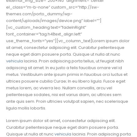
external_img_size=”200×140″ alignment=”center”
el_class=”m-b-none” custom_src=”http://sw-
themes.com/porto_dummy/wp-
content/uploads/images/device.png” label=””]
[vc_custom_heading text=”fadeInRight”
font_container=”tag:h4|text_align:left”
use_theme_fonts=”yes”][vc_column_text]Lorem ipsum dolor
sit amet, consectetur adipiscing elit. Curabitur pellentesque
neque eget diam posuere porta. Quisque ut nulla at nunc
vehicula
lacinia. Proin adipiscing porta tellus, ut feugiat nibh
adipiscing sit amet. In eu justo a felis faucibus ornare vel id
metus. Vestibulum ante ipsum primis in faucibus orci luctus et
ultrices posuere cubilia Curae; In eu libero ligula. Fusce eget
metus lorem, ac viverra leo. Nullam convallis, arcu vel
pellentesque sodales, nisi est varius diam, ac ultrices sem
ante quis sem. Proin ultricies volutpat sapien, nec scelerisque
ligula mollis lobortis.
Lorem ipsum dolor sit amet, consectetur adipiscing elit.
Curabitur pellentesque neque eget diam posuere porta.
Quisque ut nulla at nunc
vehicula
lacinia. Proin adipiscing porta