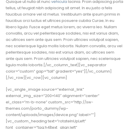
Quisque ut nulla at nunc
vehicula
lacinia. Proin adipiscing porta
tellus, ut feugiat nibh adipiscing sit amet. In eu justo a felis
faucibus ornare vel id metus. Vestibulum ante ipsum primis in
faucibus orci luctus et ultrices posuere cubilia Curae; In eu
libero ligula. Fusce eget metus lorem, ac viverra leo. Nullam
convallis, arcu vel pellentesque sodales, nisi est varius diam,
ac ultrices sem ante quis sem. Proin ultricies volutpat sapien,
nec scelerisque ligula mollis lobortis. Nullam convallis, arcu vel
pellentesque sodales, nisi est varius diam, ac ultrices sem
ante quis sem. Proin ultricies volutpat sapien, nec scelerisque
ligula mollis lobortis.[/vc_column_text][vc_separator
color=”custom” gap=”tall” gradient=”yes”][/vc_column]
[/vc_row][vc_row][vc_column]
[vc_single_image source=”external_link”
external_img_size=”200×140″ alignment=”center”
el_class=”m-b-none” custom_src=”http://sw-
themes.com/porto_dummy/wp-
content/uploads/images/device.png” label=””]
[vc_custom_heading text=”rotateInUpLeft”
font_container=”tag:h4|text_align:left”