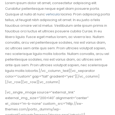
Lorem ipsum dolor sit amet, consectetur adipiscing elit.
Curabitur pellentesque neque eget diam posuere porta.
Quisque ut nulla at nunc
vehicula
lacinia. Proin adipiscing porta
tellus, ut feugiat nibh adipiscing sit amet. In eu justo a felis
faucibus ornare vel id metus. Vestibulum ante ipsum primis in
faucibus orci luctus et ultrices posuere cubilia Curae; In eu
libero ligula. Fusce eget metus lorem, ac viverra leo. Nullam
convallis, arcu vel pellentesque sodales, nisi est varius diam,
ac ultrices sem ante quis sem. Proin ultricies volutpat sapien,
nec scelerisque ligula mollis lobortis. Nullam convallis, arcu vel
pellentesque sodales, nisi est varius diam, ac ultrices sem
ante quis sem. Proin ultricies volutpat sapien, nec scelerisque
ligula mollis lobortis.[/vc_column_text][vc_separator
color=”custom” gap=”tall” gradient=”yes”][/vc_column]
[/vc_row][vc_row][vc_column]
[vc_single_image source=”external_link”
external_img_size=”200×140″ alignment=”center”
el_class=”m-b-none” custom_src=”http://sw-
themes.com/porto_dummy/wp-
content/uploads/images/device.png” label=””]