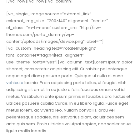
[/vc_row][vc_row][vc_column]
[vc_single_image source=”external_link”
external_img_size=”200×140″ alignment=”center”
el_class=”m-b-none” custom_src=”http://sw-
themes.com/porto_dummy/wp-
content/uploads/images/device.png” label=””]
[vc_custom_heading text=”rotateInUpRight”
font_container=”tag:h4|text_align:left”
use_theme_fonts=”yes”][vc_column_text]Lorem ipsum dolor
sit amet, consectetur adipiscing elit. Curabitur pellentesque
neque eget diam posuere porta. Quisque ut nulla at nunc
vehicula
lacinia. Proin adipiscing porta tellus, ut feugiat nibh
adipiscing sit amet. In eu justo a felis faucibus ornare vel id
metus. Vestibulum ante ipsum primis in faucibus orci luctus et
ultrices posuere cubilia Curae; In eu libero ligula. Fusce eget
metus lorem, ac viverra leo. Nullam convallis, arcu vel
pellentesque sodales, nisi est varius diam, ac ultrices sem
ante quis sem. Proin ultricies volutpat sapien, nec scelerisque
ligula mollis lobortis.