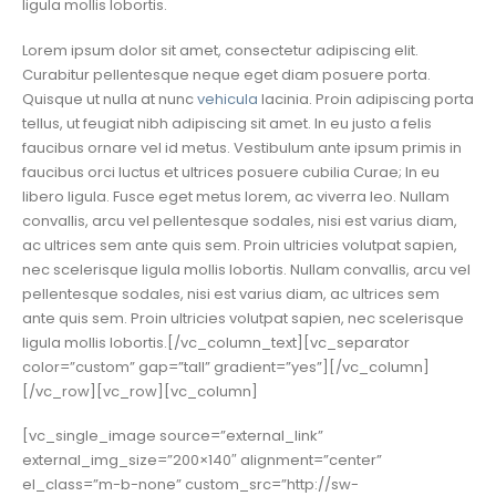
ligula mollis lobortis.
Lorem ipsum dolor sit amet, consectetur adipiscing elit.
Curabitur pellentesque neque eget diam posuere porta.
Quisque ut nulla at nunc
vehicula
lacinia. Proin adipiscing porta
tellus, ut feugiat nibh adipiscing sit amet. In eu justo a felis
faucibus ornare vel id metus. Vestibulum ante ipsum primis in
faucibus orci luctus et ultrices posuere cubilia Curae; In eu
libero ligula. Fusce eget metus lorem, ac viverra leo. Nullam
convallis, arcu vel pellentesque sodales, nisi est varius diam,
ac ultrices sem ante quis sem. Proin ultricies volutpat sapien,
nec scelerisque ligula mollis lobortis. Nullam convallis, arcu vel
pellentesque sodales, nisi est varius diam, ac ultrices sem
ante quis sem. Proin ultricies volutpat sapien, nec scelerisque
ligula mollis lobortis.[/vc_column_text][vc_separator
color=”custom” gap=”tall” gradient=”yes”][/vc_column]
[/vc_row][vc_row][vc_column]
[vc_single_image source=”external_link”
external_img_size=”200×140″ alignment=”center”
el_class=”m-b-none” custom_src=”http://sw-