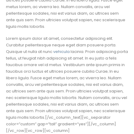
ultrices posuere cubilia Curae; In eu libero ligula. Fusce eget
metus lorem, ac viverra leo. Nullam convallis, arcu vel
pellentesque sodales, nisi est varius diam, ac ultrices sem
ante quis sem. Proin ultricies volutpat sapien, nec scelerisque
ligula mollis lobortis.
Lorem ipsum dolor sit amet, consectetur adipiscing elit.
Curabitur pellentesque neque eget diam posuere porta.
Quisque ut nulla at nunc
vehicula
lacinia. Proin adipiscing porta
tellus, ut feugiat nibh adipiscing sit amet. In eu justo a felis
faucibus ornare vel id metus. Vestibulum ante ipsum primis in
faucibus orci luctus et ultrices posuere cubilia Curae; In eu
libero ligula. Fusce eget metus lorem, ac viverra leo. Nullam
convallis, arcu vel pellentesque sodales, nisi est varius diam,
ac ultrices sem ante quis sem. Proin ultricies volutpat sapien,
nec scelerisque ligula mollis lobortis. Nullam convallis, arcu vel
pellentesque sodales, nisi est varius diam, ac ultrices sem
ante quis sem. Proin ultricies volutpat sapien, nec scelerisque
ligula mollis lobortis.[/vc_column_text][vc_separator
color=”custom” gap=”tall” gradient=”yes”][/vc_column]
[/vc_row][vc_row][vc_column]