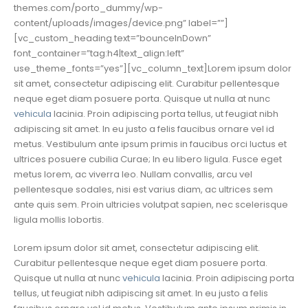
themes.com/porto_dummy/wp-
content/uploads/images/device.png” label=””]
[vc_custom_heading text=”bounceInDown”
font_container=”tag:h4|text_align:left”
use_theme_fonts=”yes”][vc_column_text]Lorem ipsum dolor
sit amet, consectetur adipiscing elit. Curabitur pellentesque
neque eget diam posuere porta. Quisque ut nulla at nunc
vehicula
lacinia. Proin adipiscing porta tellus, ut feugiat nibh
adipiscing sit amet. In eu justo a felis faucibus ornare vel id
metus. Vestibulum ante ipsum primis in faucibus orci luctus et
ultrices posuere cubilia Curae; In eu libero ligula. Fusce eget
metus lorem, ac viverra leo. Nullam convallis, arcu vel
pellentesque sodales, nisi est varius diam, ac ultrices sem
ante quis sem. Proin ultricies volutpat sapien, nec scelerisque
ligula mollis lobortis.
Lorem ipsum dolor sit amet, consectetur adipiscing elit.
Curabitur pellentesque neque eget diam posuere porta.
Quisque ut nulla at nunc
vehicula
lacinia. Proin adipiscing porta
tellus, ut feugiat nibh adipiscing sit amet. In eu justo a felis