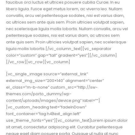
faucibus orci luctus et ultrices posuere cubilia Curae; In eu
libero ligula. Fusce eget metus lorem, ac viverra leo. Nullam
convallis, arcu vel pellentesque sodales, nisi est varius diam,
ac ultrices sem ante quis sem. Proin ultricies volutpat sapien,
nec scelerisque ligula mollis lobortis. Nullam convallis, arcu vel
pellentesque sodales, nisi est varius diam, ac ultrices sem
ante quis sem. Proin ultricies volutpat sapien, nec scelerisque
ligula mollis lobortis.[/vc_column_text][vc_separator
color=”custom” gap=”tall” gradient=”yes”][/vc_column]
[/vc_row][vc_row][vc_column]
[vc_single_image source=”external_link”
external_img_size=”200×140″ alignment=”center”
el_class=”m-b-none” custom_src=”http://sw-
themes.com/porto_dummy/wp-
content/uploads/images/device.png” label=””]
[vc_custom_heading text=”fadeInDown”
font_container=”tag:h4|text_align:left”
use_theme_fonts=”yes”][vc_column_text]Lorem ipsum dolor
sit amet, consectetur adipiscing elit. Curabitur pellentesque
neque eget diam posuere porta. Quisque ut nulla at nunc