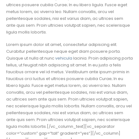
ultrices posuere cubilia Curae; In eu libero ligula. Fusce eget
metus lorem, ac viverra leo. Nullam convallis, arcu vel
pellentesque sodales, nisi est varius diam, ac ultrices sem
ante quis sem. Proin ultricies volutpat sapien, nec scelerisque
ligula mollis lobortis.
Lorem ipsum dolor sit amet, consectetur adipiscing elit.
Curabitur pellentesque neque eget diam posuere porta.
Quisque ut nulla at nunc
vehicula
lacinia. Proin adipiscing porta
tellus, ut feugiat nibh adipiscing sit amet. In eu justo a felis
faucibus ornare vel id metus. Vestibulum ante ipsum primis in
faucibus orci luctus et ultrices posuere cubilia Curae; In eu
libero ligula. Fusce eget metus lorem, ac viverra leo. Nullam
convallis, arcu vel pellentesque sodales, nisi est varius diam,
ac ultrices sem ante quis sem. Proin ultricies volutpat sapien,
nec scelerisque ligula mollis lobortis. Nullam convallis, arcu vel
pellentesque sodales, nisi est varius diam, ac ultrices sem
ante quis sem. Proin ultricies volutpat sapien, nec scelerisque
ligula mollis lobortis.[/vc_column_text][vc_separator
color=”custom” gap=”tall” gradient=”yes”][/vc_column]