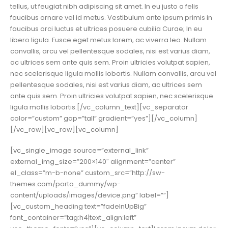
tellus, ut feugiat nibh adipiscing sit amet. In eu justo a felis
faucibus ornare vel id metus. Vestibulum ante ipsum primis in
faucibus orci luctus et ultrices posuere cubilia Curae; In eu
libero ligula. Fusce eget metus lorem, ac viverra leo. Nullam
convallis, arcu vel pellentesque sodales, nisi est varius diam,
ac ultrices sem ante quis sem. Proin ultricies volutpat sapien,
nec scelerisque ligula mollis lobortis. Nullam convallis, arcu vel
pellentesque sodales, nisi est varius diam, ac ultrices sem
ante quis sem. Proin ultricies volutpat sapien, nec scelerisque
ligula mollis lobortis.[/vc_column_text][vc_separator
color=”custom” gap=”tall” gradient=”yes”][/vc_column]
[/vc_row][vc_row][vc_column]
[vc_single_image source=”external_link”
external_img_size=”200×140″ alignment=”center”
el_class=”m-b-none” custom_src=”http://sw-
themes.com/porto_dummy/wp-
content/uploads/images/device.png” label=””]
[vc_custom_heading text=”fadeInUpBig”
font_container=”tag:h4|text_align:left”