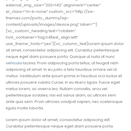
external_img_size=”200×140″ alignment=”center”
el_class=”m-b-none” custom_src=”http://sw-
themes.com/porto_dummy/wp-
content/uploads/images/device.png” label=””]
[vc_custom_heading text=”rotateIn”
font_container=”tag:h4|text_align:left”
use_theme_fonts=”yes”][vc_column_text]Lorem ipsum dolor
sit amet, consectetur adipiscing elit. Curabitur pellentesque
neque eget diam posuere porta. Quisque ut nulla at nunc
vehicula
lacinia. Proin adipiscing porta tellus, ut feugiat nibh
adipiscing sit amet. In eu justo a felis faucibus ornare vel id
metus. Vestibulum ante ipsum primis in faucibus orci luctus et
ultrices posuere cubilia Curae; In eu libero ligula. Fusce eget
metus lorem, ac viverra leo. Nullam convallis, arcu vel
pellentesque sodales, nisi est varius diam, ac ultrices sem
ante quis sem. Proin ultricies volutpat sapien, nec scelerisque
ligula mollis lobortis.
Lorem ipsum dolor sit amet, consectetur adipiscing elit.
Curabitur pellentesque neque eget diam posuere porta.