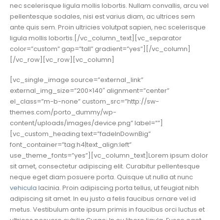
nec scelerisque ligula mollis lobortis. Nullam convallis, arcu vel
pellentesque sodales, nisi est varius diam, ac ultrices sem
ante quis sem. Proin ultricies volutpat sapien, nec scelerisque
ligula mollis lobortis.[/vc_column_text][vc_separator
color=”custom” gap=”tall” gradient=”yes”][/vc_column]
[/vc_row][vc_row][vc_column]
[vc_single_image source=”external_link”
external_img_size=”200×140″ alignment=”center”
el_class=”m-b-none” custom_src=”http://sw-
themes.com/porto_dummy/wp-
content/uploads/images/device.png” label=””]
[vc_custom_heading text=”fadeInDownBig”
font_container=”tag:h4|text_align:left”
use_theme_fonts=”yes”][vc_column_text]Lorem ipsum dolor
sit amet, consectetur adipiscing elit. Curabitur pellentesque
neque eget diam posuere porta. Quisque ut nulla at nunc
vehicula
lacinia. Proin adipiscing porta tellus, ut feugiat nibh
adipiscing sit amet. In eu justo a felis faucibus ornare vel id
metus. Vestibulum ante ipsum primis in faucibus orci luctus et