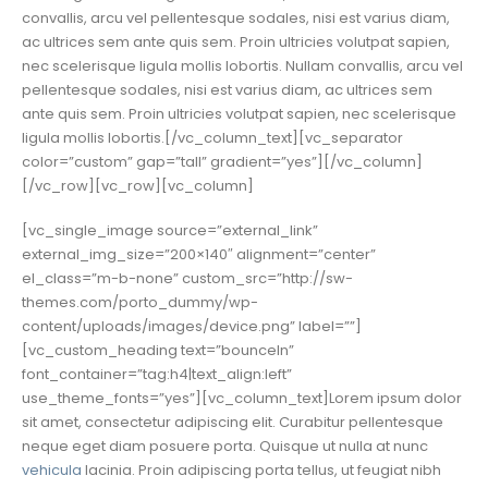
convallis, arcu vel pellentesque sodales, nisi est varius diam,
ac ultrices sem ante quis sem. Proin ultricies volutpat sapien,
nec scelerisque ligula mollis lobortis. Nullam convallis, arcu vel
pellentesque sodales, nisi est varius diam, ac ultrices sem
ante quis sem. Proin ultricies volutpat sapien, nec scelerisque
ligula mollis lobortis.[/vc_column_text][vc_separator
color=”custom” gap=”tall” gradient=”yes”][/vc_column]
[/vc_row][vc_row][vc_column]
[vc_single_image source=”external_link”
external_img_size=”200×140″ alignment=”center”
el_class=”m-b-none” custom_src=”http://sw-
themes.com/porto_dummy/wp-
content/uploads/images/device.png” label=””]
[vc_custom_heading text=”bounceIn”
font_container=”tag:h4|text_align:left”
use_theme_fonts=”yes”][vc_column_text]Lorem ipsum dolor
sit amet, consectetur adipiscing elit. Curabitur pellentesque
neque eget diam posuere porta. Quisque ut nulla at nunc
vehicula
lacinia. Proin adipiscing porta tellus, ut feugiat nibh