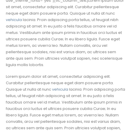
use_theme_fonts=”yes”][vc_column_text]Lorem ipsum dolor
sit amet, consectetur adipiscing elit. Curabitur pellentesque
neque eget diam posuere porta. Quisque ut nulla at nunc
vehicula
lacinia. Proin adipiscing porta tellus, ut feugiat nibh
adipiscing sit amet. In eu justo a felis faucibus ornare vel id
metus. Vestibulum ante ipsum primis in faucibus orci luctus et
ultrices posuere cubilia Curae; In eu libero ligula. Fusce eget
metus lorem, ac viverra leo. Nullam convallis, arcu vel
pellentesque sodales, nisi est varius diam, ac ultrices sem
ante quis sem. Proin ultricies volutpat sapien, nec scelerisque
ligula mollis lobortis.
Lorem ipsum dolor sit amet, consectetur adipiscing elit.
Curabitur pellentesque neque eget diam posuere porta.
Quisque ut nulla at nunc
vehicula
lacinia. Proin adipiscing porta
tellus, ut feugiat nibh adipiscing sit amet. In eu justo a felis
faucibus ornare vel id metus. Vestibulum ante ipsum primis in
faucibus orci luctus et ultrices posuere cubilia Curae; In eu
libero ligula. Fusce eget metus lorem, ac viverra leo. Nullam
convallis, arcu vel pellentesque sodales, nisi est varius diam,
ac ultrices sem ante quis sem. Proin ultricies volutpat sapien,