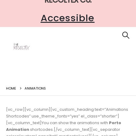
Safe
Accessible
HOME
ANIMATIONS
[vc_row][vc_column][vc_custom_heading text=”Animations
Shortcodes” use_theme_fonts=”yes” el_class=”shorter”]
[vc_column_text]You can show the animations with
Porto
Animation
shortcodes.[/vc_column_text][vc_separator