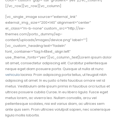
color=”custom” gap=”tall” gradient=”yes”][/vc_column]
[/vc_row][vc_row][vc_column]
[vc_single_image source=”external_link”
external_img_size=”200×140″ alignment=”center”
el_class=”m-b-none” custom_src=”http://sw-
themes.com/porto_dummy/wp-
content/uploads/images/device.png” label=””]
[vc_custom_heading text=”fadeIn”
font_container=”tag:h4|text_align:left”
use_theme_fonts=”yes”][vc_column_text]Lorem ipsum dolor
sit amet, consectetur adipiscing elit. Curabitur pellentesque
neque eget diam posuere porta. Quisque ut nulla at nunc
vehicula
lacinia. Proin adipiscing porta tellus, ut feugiat nibh
adipiscing sit amet. In eu justo a felis faucibus ornare vel id
metus. Vestibulum ante ipsum primis in faucibus orci luctus et
ultrices posuere cubilia Curae; In eu libero ligula. Fusce eget
metus lorem, ac viverra leo. Nullam convallis, arcu vel
pellentesque sodales, nisi est varius diam, ac ultrices sem
ante quis sem. Proin ultricies volutpat sapien, nec scelerisque
ligula mollis lobortis.