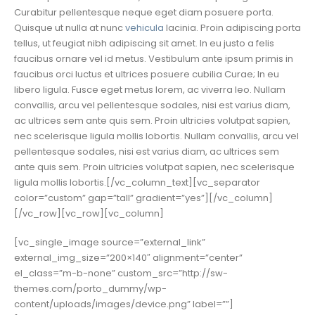
Curabitur pellentesque neque eget diam posuere porta.
Quisque ut nulla at nunc
vehicula
lacinia. Proin adipiscing porta
tellus, ut feugiat nibh adipiscing sit amet. In eu justo a felis
faucibus ornare vel id metus. Vestibulum ante ipsum primis in
faucibus orci luctus et ultrices posuere cubilia Curae; In eu
libero ligula. Fusce eget metus lorem, ac viverra leo. Nullam
convallis, arcu vel pellentesque sodales, nisi est varius diam,
ac ultrices sem ante quis sem. Proin ultricies volutpat sapien,
nec scelerisque ligula mollis lobortis. Nullam convallis, arcu vel
pellentesque sodales, nisi est varius diam, ac ultrices sem
ante quis sem. Proin ultricies volutpat sapien, nec scelerisque
ligula mollis lobortis.[/vc_column_text][vc_separator
color=”custom” gap=”tall” gradient=”yes”][/vc_column]
[/vc_row][vc_row][vc_column]
[vc_single_image source=”external_link”
external_img_size=”200×140″ alignment=”center”
el_class=”m-b-none” custom_src=”http://sw-
themes.com/porto_dummy/wp-
content/uploads/images/device.png” label=””]