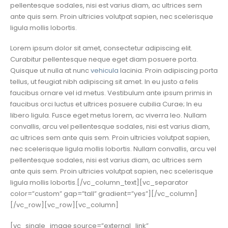
pellentesque sodales, nisi est varius diam, ac ultrices sem
ante quis sem. Proin ultricies volutpat sapien, nec scelerisque
ligula mollis lobortis.
Lorem ipsum dolor sit amet, consectetur adipiscing elit.
Curabitur pellentesque neque eget diam posuere porta.
Quisque ut nulla at nunc
vehicula
lacinia. Proin adipiscing porta
tellus, ut feugiat nibh adipiscing sit amet. In eu justo a felis
faucibus ornare vel id metus. Vestibulum ante ipsum primis in
faucibus orci luctus et ultrices posuere cubilia Curae; In eu
libero ligula. Fusce eget metus lorem, ac viverra leo. Nullam
convallis, arcu vel pellentesque sodales, nisi est varius diam,
ac ultrices sem ante quis sem. Proin ultricies volutpat sapien,
nec scelerisque ligula mollis lobortis. Nullam convallis, arcu vel
pellentesque sodales, nisi est varius diam, ac ultrices sem
ante quis sem. Proin ultricies volutpat sapien, nec scelerisque
ligula mollis lobortis.[/vc_column_text][vc_separator
color=”custom” gap=”tall” gradient=”yes”][/vc_column]
[/vc_row][vc_row][vc_column]
[vc_single_image source=”external_link”