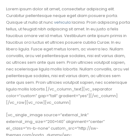
Lorem ipsum dolor sit amet, consectetur adipiscing elit.
Curabitur pellentesque neque eget diam posuere porta.
Quisque ut nulla at nunc
vehicula
lacinia. Proin adipiscing porta
tellus, ut feugiat nibh adipiscing sit amet. In eu justo a felis
faucibus ornare vel id metus. Vestibulum ante ipsum primis in
faucibus orci luctus et ultrices posuere cubilia Curae; In eu
libero ligula. Fusce eget metus lorem, ac viverra leo. Nullam
convallis, arcu vel pellentesque sodales, nisi est varius diam,
ac ultrices sem ante quis sem. Proin ultricies volutpat sapien,
nec scelerisque ligula mollis lobortis. Nullam convallis, arcu vel
pellentesque sodales, nisi est varius diam, ac ultrices sem
ante quis sem. Proin ultricies volutpat sapien, nec scelerisque
ligula mollis lobortis.[/vc_column_text][vc_separator
color=”custom” gap=”tall” gradient=”yes”][/vc_column]
[/vc_row][vc_row][vc_column]
[vc_single_image source=”external_link”
external_img_size=”200×140″ alignment=”center”
el_class=”m-b-none” custom_src=”http://sw-
themes.com/porto_dummy/wp-