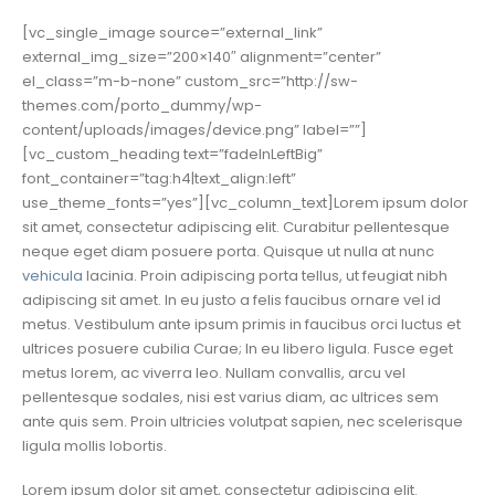
[vc_single_image source=”external_link”
external_img_size=”200×140″ alignment=”center”
el_class=”m-b-none” custom_src=”http://sw-
themes.com/porto_dummy/wp-
content/uploads/images/device.png” label=””]
[vc_custom_heading text=”fadeInLeftBig”
font_container=”tag:h4|text_align:left”
use_theme_fonts=”yes”][vc_column_text]Lorem ipsum dolor
sit amet, consectetur adipiscing elit. Curabitur pellentesque
neque eget diam posuere porta. Quisque ut nulla at nunc
vehicula
lacinia. Proin adipiscing porta tellus, ut feugiat nibh
adipiscing sit amet. In eu justo a felis faucibus ornare vel id
metus. Vestibulum ante ipsum primis in faucibus orci luctus et
ultrices posuere cubilia Curae; In eu libero ligula. Fusce eget
metus lorem, ac viverra leo. Nullam convallis, arcu vel
pellentesque sodales, nisi est varius diam, ac ultrices sem
ante quis sem. Proin ultricies volutpat sapien, nec scelerisque
ligula mollis lobortis.
Lorem ipsum dolor sit amet, consectetur adipiscing elit.