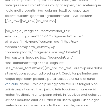
ante quis sem. Proin ultricies volutpat sapien, nec scelerisque
ligula mollis lobortis.[/vc_column_text][vc_separator
color=”custom” gap=”tall” gradient=”yes”][/vc_column]
[/vc_row][vc_row][vc_column]
[vc_single_image source=”external_link”
external_img_size=”200×140″ alignment=”center”
el_class=”m-b-none” custom_src=”http://sw-
themes.com/porto_dummy/wp-
content/uploads/images/device.png” label=””]
[vc_custom_heading text=”bounceInRight”
font_container=”tag:h4|text_align:left”
use_theme_fonts=”yes”][vc_column_text]Lorem ipsum dolor
sit amet, consectetur adipiscing elit. Curabitur pellentesque
neque eget diam posuere porta. Quisque ut nulla at nunc
vehicula
lacinia. Proin adipiscing porta tellus, ut feugiat nibh
adipiscing sit amet. In eu justo a felis faucibus ornare vel id
metus. Vestibulum ante ipsum primis in faucibus orci luctus et
ultrices posuere cubilia Curae; In eu libero ligula. Fusce eget
metus lorem, ac viverra leo. Nullam convallis, arcu vel