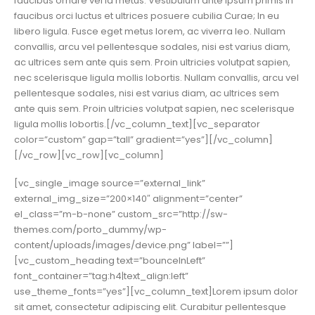
faucibus ornare vel id metus. Vestibulum ante ipsum primis in
faucibus orci luctus et ultrices posuere cubilia Curae; In eu
libero ligula. Fusce eget metus lorem, ac viverra leo. Nullam
convallis, arcu vel pellentesque sodales, nisi est varius diam,
ac ultrices sem ante quis sem. Proin ultricies volutpat sapien,
nec scelerisque ligula mollis lobortis. Nullam convallis, arcu vel
pellentesque sodales, nisi est varius diam, ac ultrices sem
ante quis sem. Proin ultricies volutpat sapien, nec scelerisque
ligula mollis lobortis.[/vc_column_text][vc_separator
color=”custom” gap=”tall” gradient=”yes”][/vc_column]
[/vc_row][vc_row][vc_column]
[vc_single_image source=”external_link”
external_img_size=”200×140″ alignment=”center”
el_class=”m-b-none” custom_src=”http://sw-
themes.com/porto_dummy/wp-
content/uploads/images/device.png” label=””]
[vc_custom_heading text=”bounceInLeft”
font_container=”tag:h4|text_align:left”
use_theme_fonts=”yes”][vc_column_text]Lorem ipsum dolor
sit amet, consectetur adipiscing elit. Curabitur pellentesque