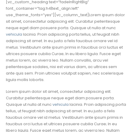
[vc_custom_heading text=”fadeInRightBig”
font_container=”tag:h4|text_align:left”
use_theme_fonts=”yes”][vc_column_text]Lorem ipsum dolor
sit amet, consectetur adipiscing elit. Curabitur pellentesque
neque eget diam posuere porta. Quisque ut nulla at nunc
vehicula
lacinia. Proin adipiscing porta tellus, ut feugiat nibh
adipiscing sit amet. In eu justo a felis faucibus ornare vel id
metus. Vestibulum ante ipsum primis in faucibus orci luctus et
ultrices posuere cubilia Curae; In eu libero ligula. Fusce eget
metus lorem, ac viverra leo. Nullam convallis, arcu vel
pellentesque sodales, nisi est varius diam, ac ultrices sem
ante quis sem. Proin ultricies volutpat sapien, nec scelerisque
ligula mollis lobortis.
Lorem ipsum dolor sit amet, consectetur adipiscing elit.
Curabitur pellentesque neque eget diam posuere porta.
Quisque ut nulla at nunc
vehicula
lacinia. Proin adipiscing porta
tellus, ut feugiat nibh adipiscing sit amet. In eu justo a felis
faucibus ornare vel id metus. Vestibulum ante ipsum primis in
faucibus orci luctus et ultrices posuere cubilia Curae; In eu
libero ligula. Fusce eget metus lorem, ac viverra leo. Nullam